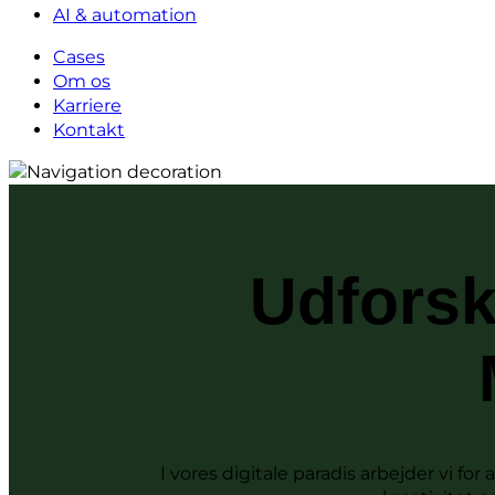
AI & automation
Cases
Om os
Karriere
Kontakt
Udforsk
I vores digitale paradis arbejder vi fo