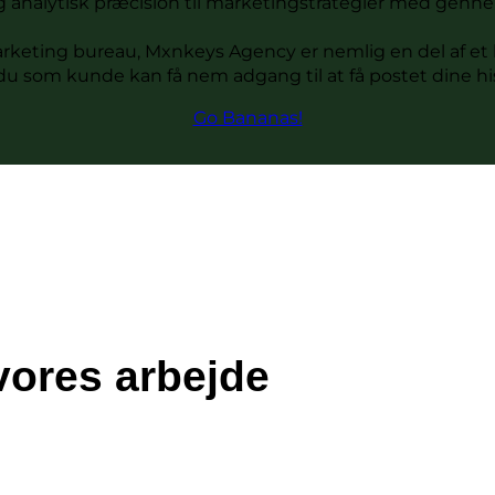
og analytisk præcision til marketingstrategier med genn
arketing bureau, Mxnkeys Agency er nemlig en del af e
u som kunde kan få nem adgang til at få postet dine hist
Go Bananas!
vores arbejde