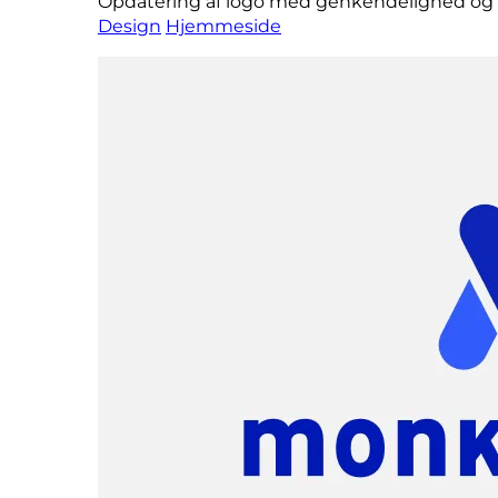
Opdatering af logo med genkendelighed og
Design
Hjemmeside