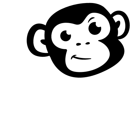
Spring
til
indhold