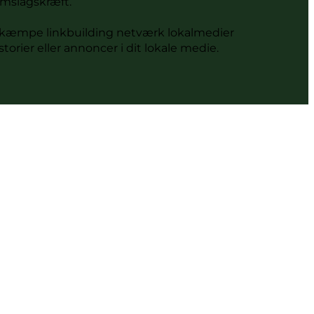
emslagskræft.
t kæmpe linkbuilding netværk lokalmedier
orier eller annoncer i dit lokale medie.