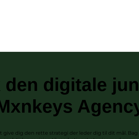
 den digitale ju
Mxnkeys Agenc
r at give dig den rette strategi der leder dig til dit mål.