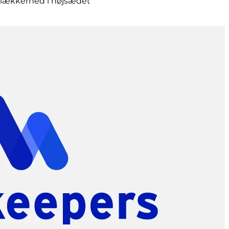
 lækkerhed i højsædet