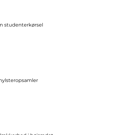
din studenterkørsel
hylsteropsamler