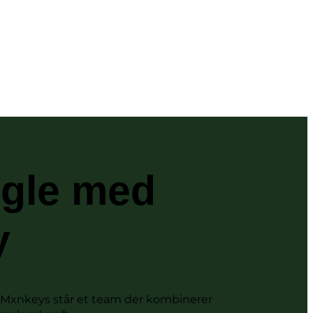
ngle med
y
 Bag Mxnkeys står et team der kombinerer