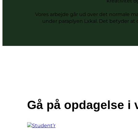
kreativitet 
Vores arbejde går ud over det normale m
under paraplyen Lxkal. Det betyder at d
Gå på opdagelse i 